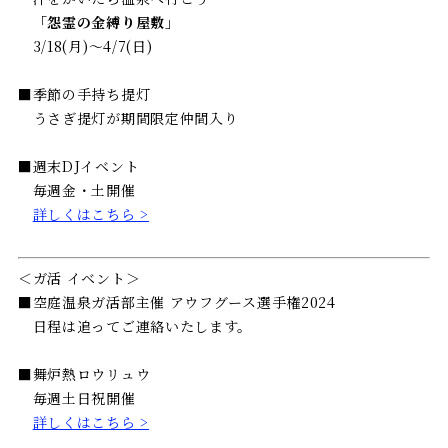
「怨霊の金縛り屋敷」
3/18(月)〜4/7(日)
■季節の手持ち提灯
うさぎ提灯が期間限定仲間入り
■週末DJイベント
毎週金・土開催
詳しくはこちら >
＜ガ活 イベント＞
■空庭温泉ガ活部主催 アウフグース選手権2024
日程は追ってご連絡いたします。
■舞炉熱ロウリュウ
毎週土日祝開催
詳しくはこちら >