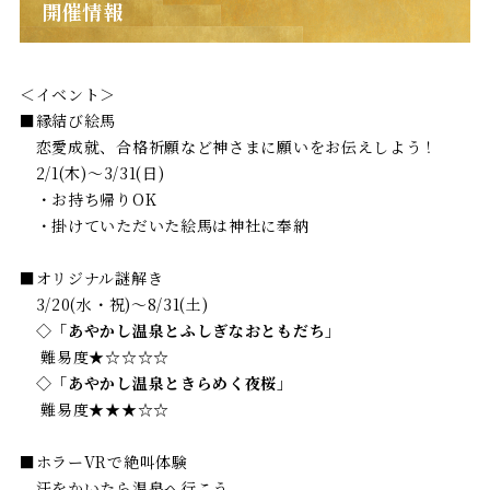
開催情報
＜イベント＞
■縁結び絵馬
恋愛成就、合格祈願など神さまに願いをお伝えしよう！
2/1(木)〜3/31(日)
・お持ち帰りOK
・掛けていただいた絵馬は神社に奉納
■オリジナル謎解き
3/20(水・祝)〜8/31(土)
◇
「あやかし温泉とふしぎなおともだち」
難易度★☆☆☆☆
◇
「あやかし温泉ときらめく夜桜」
難易度★★★☆☆
■ホラーVRで絶叫体験
汗をかいたら温泉へ行こう