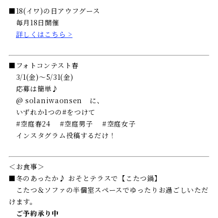
■18(イワ)の日アウフグース
毎月18日開催
詳しくはこちら >
■フォトコンテスト春
3/1(金)〜5/31(金)
応募は簡単♪
@ solaniwaonsen に、
いずれか1つの#をつけて
#空庭春24 #空庭男子 #空庭女子
インスタグラム投稿するだけ！
＜お食事＞
■冬のあったか♪ おそとテラスで【こたつ鍋】
こたつ＆ソファの半個室スペースでゆったりお過ごしいただ
けます。
ご予約承り中