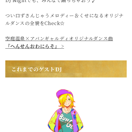
DJ Nightでも、みんなで踊っちゃおう♪
つい口ずさんじゃうメロディー＆くせになるオリジナ
ルダンスの全貌をCheck☆
空庭温泉×アバンギャルディオリジナルダンス曲
『へんせんおわにらそ』
>
これまでのゲストDJ