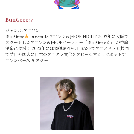
BunGeee☆
ジャンル:アニソン
BunGeee
presents アニソン&J-POP NIGHT 2009年に大阪で
スタートしたアニソン&J-POPパーティー『BunGeee☆』 が空庭
温泉に登場！ 2023年には道頓堀PIVOT BASEでアニメメメと共同
で訪日外国人に日本のアニクラ文化をアピールする #ピボットア
ニソンベース をスタート