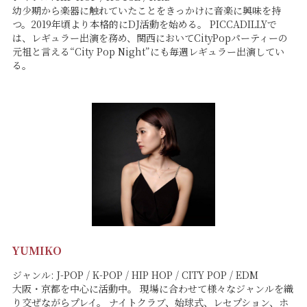
幼少期から楽器に触れていたことをきっかけに音楽に興味を持
つ。2019年頃より本格的にDJ活動を始める。 PICCADILLYで
は、レギュラー出演を務め、関西においてCityPopパーティーの
元祖と言える“City Pop Night”にも毎週レギュラー出演してい
る。
YUMIKO
ジャンル: J-POP / K-POP / HIP HOP / CITY POP / EDM
大阪・京都を中心に活動中。 現場に合わせて様々なジャンルを織
り交ぜながらプレイ。 ナイトクラブ、始球式、レセプション、ホ