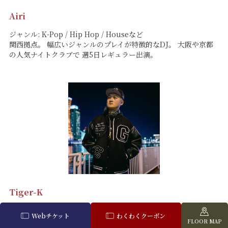
Airi
ジャンル: K-Pop / Hip Hop / Houseなど
関西拠点。 幅広いジャンルのプレイが特徴的なDJ。 大阪や京都
の人気ナイトクラブで 週5日レギュラー出演。
Tiger-K
ジャンル: ALL
Webチケット
わくわくクーポン
2016年より神戸・大阪を中心にHIPHOP・R&B・REGGAEのDJ
FLOOR MAP