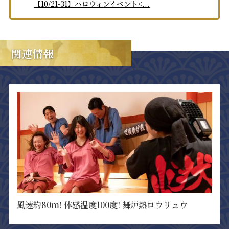
【10/21-31】ハロウィンイベント<...
関連情報
風速約80m! 体感温度100度! 舞炉熱ロウリュウ