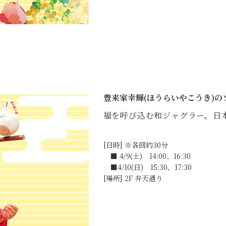
豊来家幸輝(ほうらいやこうき)の
福を呼び込む和ジャグラー。日
[日時] ※各回約30分
■ 4/9(土) 14:00、16:30
■4/10(日) 15:30、17:30
[場所] 2F 弁天通り