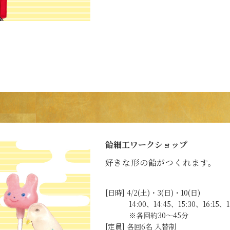
飴細工ワークショップ
好きな形の飴がつくれます。
[日時] 4/2(土)・3(日)・10(日)
14:00、14:45、15:30、16:15、17
※各回約30～45分
[定員] 各回6名 入替制