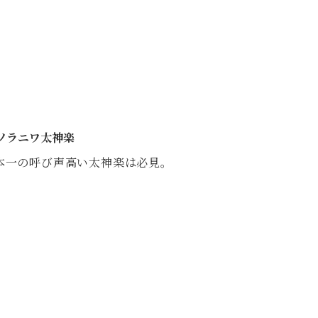
ソラニワ太神楽
本一の呼び声高い太神楽は必見。