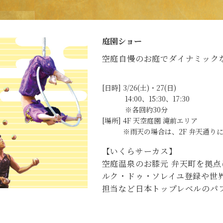
庭園ショー
空庭自慢のお庭でダイナミックな
[日時] 3/26(土)・27(日)
14:00、15:30、17:30
※各回約30分
[場所] 4F 天空庭園 滝前エリア
※雨天の場合は、2F 弁天通りに
【いくらサーカス】
空庭温泉のお膝元 弁天町を拠
ルク・ドゥ・ソレイユ登録や世
担当など日本トップレベルのパ