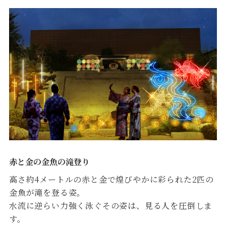
赤と金の金魚の滝登り
高さ約4メートルの赤と金で煌びやかに彩られた2匹の
金魚が滝を登る姿。
水流に逆らい力強く泳ぐその姿は、見る人を圧倒しま
す。