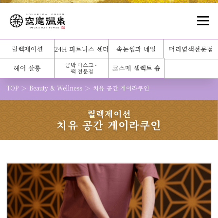
릴렉제이션
24H 피트니스 센터
속눈썹과 네일
머리염색전문점
금박 마스크・
헤어 살롱
코스메 셀렉트 숍
팩 전문점
TOP
Beauty & Wellness
치유 공간 게이라쿠인
릴렉제이션
치유 공간 게이라쿠인