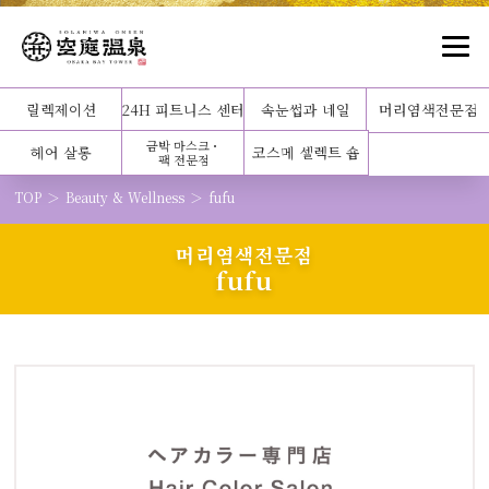
릴렉제이션
24H 피트니스 센터
속눈썹과 네일
머리염색전문점
금박 마스크・
헤어 살롱
코스메 셀렉트 숍
팩 전문점
TOP
Beauty & Wellness
fufu
머리염색전문점
fufu