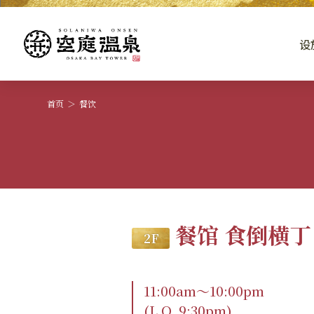
设
首页
餐饮
餐馆 食倒横丁
2 F
11:00am～10:00pm
(L.O. 9:30pm)