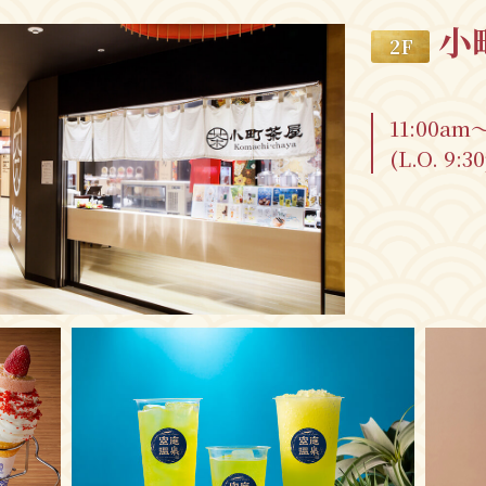
小
2 F
11:00am
(L.O. 9:3