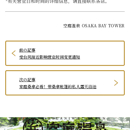
*有关营业日和时间的详细信息，请直接联系各店。
空庭温泉 OSAKA BAY TOWER
前の記事
受台风接近影响营业时间变更通知
次の記事
家庭桑拿必看！带桑拿帐篷的私人露天浴池