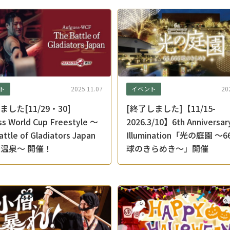
ト
イベント
2025.11.07
20
した[11/29・30]
[終了しました]【11/15-
ss World Cup Freestyle ～
2026.3/10】6th Anniversar
ttle of Gladiators Japan
Illumination「光の庭園 ～66
空庭温泉～ 開催！
球のきらめき～」開催