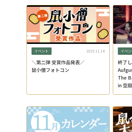
イベント
イベン
2025.11.14
＼第二弾 受賞作品発表／
終了しま
鼠小僧フォトコン
Aufgu
The Ba
in 