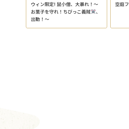
ウィン限定! 鼠小僧、大暴れ！〜
空庭
お菓子を守れ！ちびっこ義賊
、
出動！〜