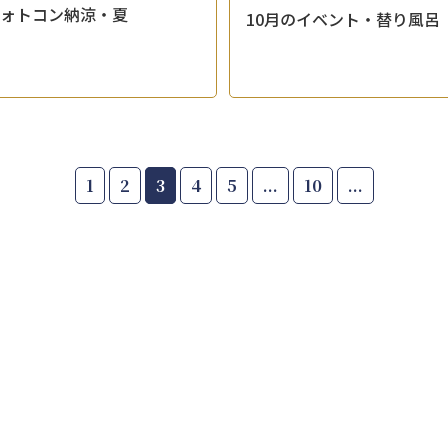
フォトコン納涼・夏
10月のイベント・替り風呂 
1
2
3
4
5
...
10
...