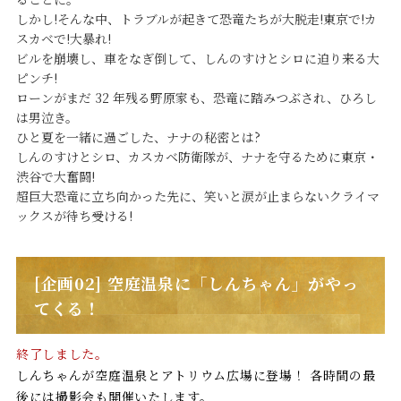
しかし!そんな中、トラブルが起きて恐竜たちが大脱走!東京で!カ
スカベで!大暴れ!
ビルを崩壊し、車をなぎ倒して、しんのすけとシロに迫り来る大
ピンチ!
ローンがまだ 32 年残る野原家も、恐竜に踏みつぶされ、ひろし
は男泣き。
ひと夏を一緒に過ごした、ナナの秘密とは?
しんのすけとシロ、カスカベ防衛隊が、ナナを守るために東京・
渋谷で大奮闘!
超巨大恐竜に立ち向かった先に、笑いと涙が止まらないクライマ
ックスが待ち受ける!
[企画02] 空庭温泉に「しんちゃん」がやっ
てくる！
終了しました。
しんちゃんが空庭温泉とアトリウム広場に登場！ 各時間の最
後には撮影会も開催いたします。