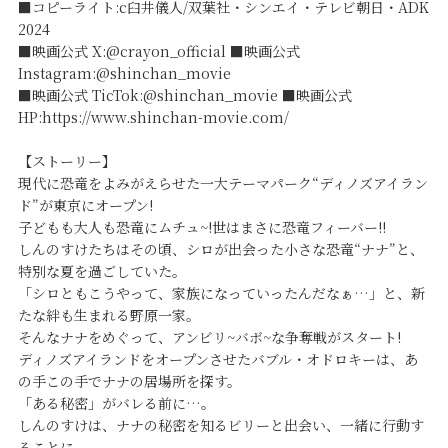
■コピーライト:c臼井儀人/双葉社・シンエイ・テレビ朝日・ADK
2024
■映画公式 X:@crayon_official ■映画公式
Instagram:@shinchan_movie
■映画公式 TicTok:@shinchan_movie ■映画公式
HP:https://www.shinchan-movie.com/
【ストーリー】
現代に恐竜をよみがえらせた一大テーマパーク“ディノズアイラン
ド”が東京にオープン!
子どもも大人も恐竜にムチュ~!世はまさに恐竜フィーバー!!
しんのすけたちはその頃、シロが出会った小さな恐竜“ナナ”と、
特別な夏を過ごしていた。
「シロともこうやって、家族になっていったんだなぁ…」と、新
たな絆も生まれる野原一家。
そんなナナをめぐって、アンビリ~バボ~な争奪戦がスタート!
ディノズアイランドをオープンさせたバブル・オドロキーは、あ
の手この手でナナの居場所を探す。
「ある秘密」がバレる前に…。
しんのすけは、ナナの秘密を知るビリーと出会い、一緒に行動す
ることに。