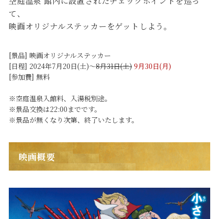
空庭温泉 館内に設置されたチェックポイントを巡っ
て、
映画オリジナルステッカーをゲットしよう。
[景品] 映画オリジナルステッカー
[日程] 2024年7月20日(土)～
8月31日(土)
9月30日(月)
[参加費] 無料
※空庭温泉入館料、入湯税別途。
※景品交換は22:00までです。
※景品が無くなり次第、終了いたします。
映画概要