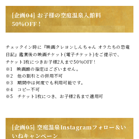
[企画04] お子様の空庭温泉入館料
50％OFF！
チェックイン時に『映画クレヨンしんちゃん オラたちの恐竜
日記』鑑賞後の映画チケット(電子チケット)をご提示で、
チケット1枚につきお子様2人まで50％OFF！
※1 映画館の指定はございません。
※2 他の割引との併用不可
※3 期間中は何度でも利用可能です。
※4 コピー不可
※5 チケット1枚につき、お子様2名まで適用可
[企画05] 空庭温泉Instagramフォロー＆い
いねキャンペーン