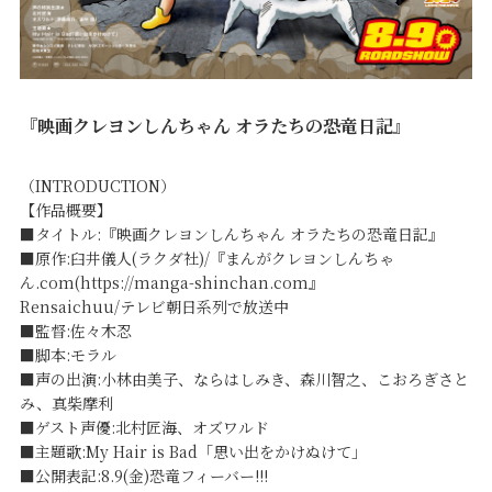
『映画クレヨンしんちゃん オラたちの恐竜日記』
（INTRODUCTION）
【作品概要】
■タイトル:『映画クレヨンしんちゃん オラたちの恐竜日記』
■原作:臼井儀人(ラクダ社)/『まんがクレヨンしんちゃ
ん.com(https://manga-shinchan.com』
Rensaichuu/テレビ朝日系列で放送中
■監督:佐々木忍
■脚本:モラル
■声の出演:小林由美子、ならはしみき、森川智之、こおろぎさと
み、真柴摩利
■ゲスト声優:北村匠海、オズワルド
■主題歌:My Hair is Bad「思い出をかけぬけて」
■公開表記:8.9(金)恐竜フィーバー!!!