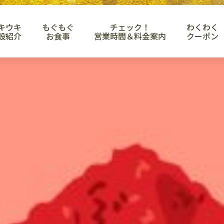
キウキ
もぐもぐ
チェック！
わくわく
設紹介
お食事
営業時間＆料金案内
クーポン