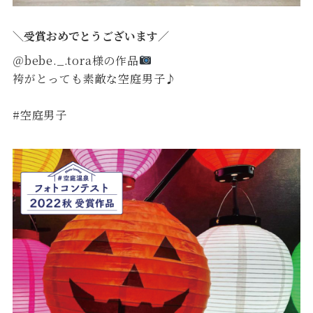
＼受賞おめでとうございます／
＠bebe._.tora様の作品
袴がとっても素敵な空庭男子♪
#空庭男子