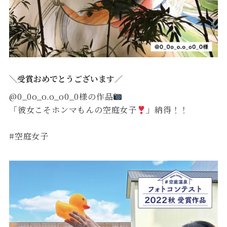
＼受賞おめでとうございます／
@0_0o_o.o_o0_0様の作品
「彼女こそホンマもんの空庭女子
」納得！！
#空庭女子