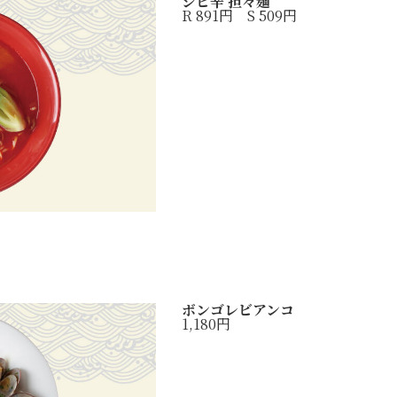
シビ辛 担々麺
R 891円 S 509円
ボンゴレビアンコ
1,180円