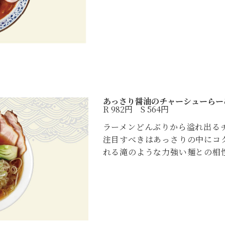
あっさり醤油のチャーシューらー
R 982円 S 564円
ラーメンどんぶりから溢れ出る
注目すべきはあっさりの中にコ
れる滝のような力強い麺との相