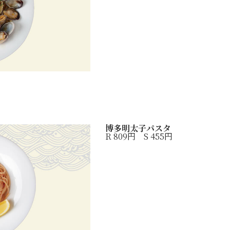
博多明太子パスタ
R 809円 S 455円