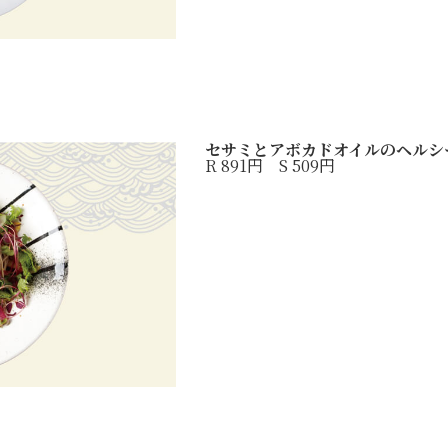
セサミとアボカドオイルのヘルシ
R 891円 S 509円