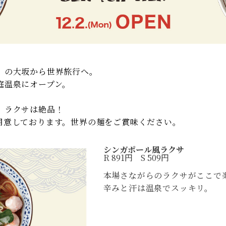
）の大坂から世界旅行へ。
庭温泉にオープン。
）ラクサは絶品！
用意しております。世界の麺をご賞味ください。
シンガポール風ラクサ
R 891円 S 509円
本場さながらのラクサがここで
辛みと汗は温泉でスッキリ。