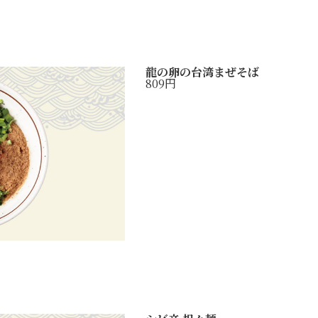
龍の卵の台湾まぜそば
809円