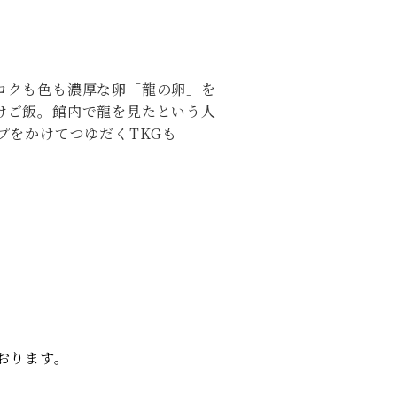
コクも色も濃厚な卵「龍の卵」を
けご飯。館内で龍を見たという人
プをかけてつゆだくTKGも
おります。