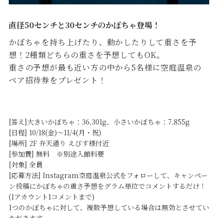
直径50センチと30センチのかぼちゃ登場！
かぼちゃを持ち上げたり、動かしたりして重さを予
想！2種類どちらの重さを予想してもOK。
重さの予想が最も近い方の中から5名様に空庭温泉の
ペア招待券をプレゼント！
[答え]大きいかぼちゃ：36,301g、小さいかぼちゃ：7,855g
[日程] 10/18(金)～11/4(月・祝)
[場所] 2F 弁天通り えびす様付近
[参加費] 無料 ※別途入館料要
[対象] 全員
[応募方法] Instagram空庭温泉公式をフォローして、キャンペー
ン投稿にかぼちゃの重さ予想をグラム単位でコメントするだけ！
(1アカウント1コメントまで)
1つのかぼちゃに対して、複数予想している場合は無効とさせてい
ただきます。