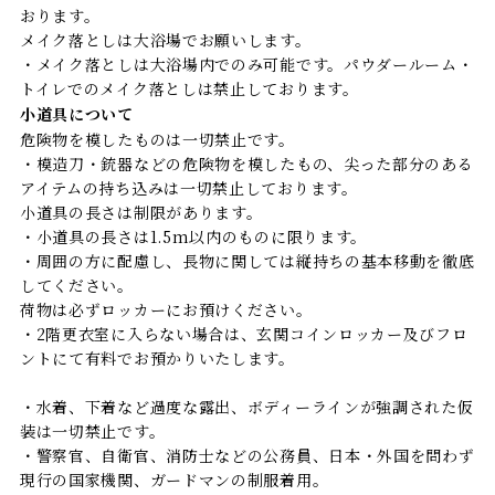
おります。
メイク落としは大浴場でお願いします。
・メイク落としは大浴場内でのみ可能です。パウダールーム・
トイレでのメイク落としは禁止しております。
小道具について
危険物を模したものは一切禁止です。
・模造刀・銃器などの危険物を模したもの、尖った部分のある
アイテムの持ち込みは一切禁止しております。
小道具の長さは制限があります。
・小道具の長さは1.5m以内のものに限ります。
・周囲の方に配慮し、長物に関しては縦持ちの基本移動を徹底
してください。
荷物は必ずロッカーにお預けください。
・2階更衣室に入らない場合は、玄関コインロッカー及びフロ
ントにて有料でお預かりいたします。
・水着、下着など過度な露出、ボディーラインが強調された仮
装は一切禁止です。
・警察官、自衛官、消防士などの公務員、日本・外国を問わず
現行の国家機関、ガードマンの制服着用。