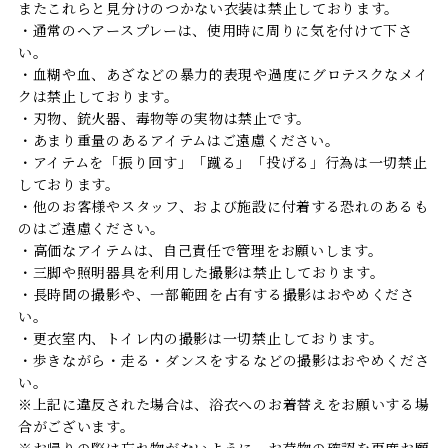
またこれらと見分けのつかない衣装は禁止しております。
・通常のヘアースプレーは、使用時に周りに気を付けて下さ
い。
・血糊や血、あざなどの暴力的表現や過度にグロテスクなメイ
クは禁止しております。
・刃物、銃火器、毒物等の実物は禁止です。
・あまり重量のあるアイテムはご遠慮ください。
・アイテムを「振り回す」「蹴る」「投げる」行為は一切禁止
しております。
・他のお客様やスタッフ、および施設に付着する恐れのあるも
のはご遠慮ください。
・高価なアイテムは、自己責任で管理をお願いします。
・三脚や照明器具を利用した撮影は禁止しております。
・長時間の撮影や、一部範囲を占有する撮影はおやめくださ
い。
・更衣室内、トイレ内の撮影は一切禁止しております。
・歩きながら・走る・ダンスをするなどの撮影はおやめくださ
い。
※上記に違反された場合は、浴衣へのお着替えをお願いする場
合がございます。
※お帰りの際は忘れ物がないように、お荷物の確認を再度お願