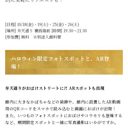
[日程] 10/18(金)・19(土)・25(金)・26(土)
[場所] 弁天通り 賽銭箱前 [時間] 19:30～21:30
[参加費] 無料 ※別途入館料要
ハロウィン限定フォトスポットと、AR登
場！
弁天通りがおばけストリートに⁈ ARスポットも出現
館内に大きなかぼちゃなどの装飾や、館内に設置したAR動画
用のQRコードをスマホで読み込むと画面におばけが出現！
また、いつものフォトスポットにおばけやコウモリも登場する
など、期間限定スポットと一緒に写真撮影はいかがですか。