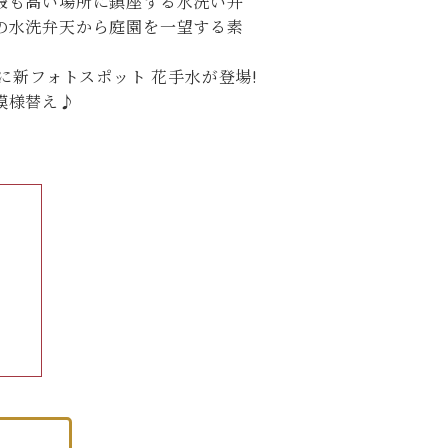
最も高い場所に鎮座する水洗い弁
の水洗弁天から庭園を一望する素
に新フォトスポット 花手水が登場!
模様替え♪