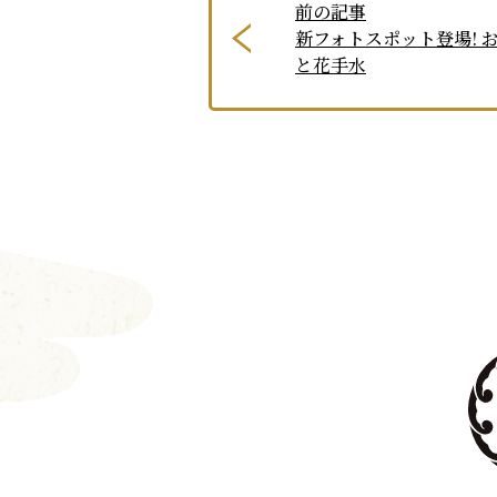
前の記事
新フォトスポット登場! 
と花手水